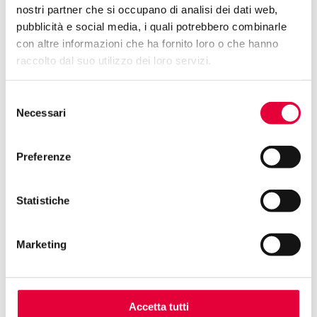
nostri partner che si occupano di analisi dei dati web,
pubblicità e social media, i quali potrebbero combinarle
con altre informazioni che ha fornito loro o che hanno
raccolto dal suo utilizzo dei loro servizi.
Selezione
Necessari
del
consenso
GENERATION(Z) – FUTURI PLURALI
Preferenze
Le nuove generazioni, cresciute in un tempo di crisi
climatica, pandemie e diseguaglianze, sono anche quelle più
Statistiche
abili nell’intessere relazioni ibride e transnazionali. Questa
sezione esplorerà i linguaggi degli artist* GenZ che praticano
la riconciliazione attraverso la fluidità identitaria, l’attivismo
Marketing
digitale, le comunità decentralizzate. Non solo testimoni del
presente, ma artigian* di futuri plurali, capaci di riconciliare
radici e mutazioni, analogico e virtuale, locale e globale.
Accetta tutti
FEMINISMS – CORPI IN DIALOGO