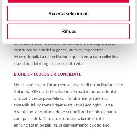
La riconciliazione passa necessariamente attraverso il corpo.
Accetta selezionati
I femminismi – al plurale – restano fondamentali per
ripensare relazioni di potere, storie non dette e genealogie
spezzate.
Rifiuta
Questa sezione metterà in dialogo pratiche artistiche che
affrontano traumi e discriminazioni, ma che soprattutto
costruiscono ponti: fra generi, culture, esperienze
intersezionali. La riconciliazione qui diventa cura collettiva,
riscrittura dei margini come centri vitali.
BIOFILIE – ECOLOGIE RICONCILIATE
Non ci può essere futuro senza un atto di riconciliazione con
il pianeta. Gli/le artist* selezionat* mostreranno visioni di
una convivenza possibile con l’ambiente: pratiche di
sostenibilità, materiali rigenerati, rituali ecologici. L’arte
diventa un laboratorio dove riconciliare il respiro umano
con quello della Terra, trasformando la catastrofe
annunciata in possibilità di cambiamento quotidiano.