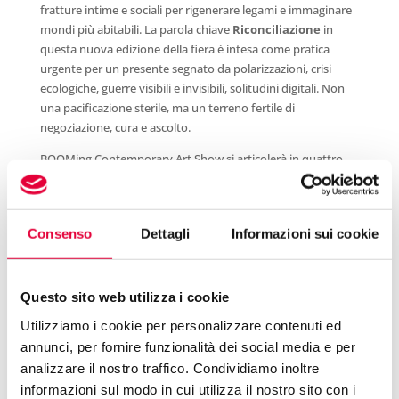
fratture intime e sociali per rigenerare legami e immaginare
mondi più abitabili. La parola chiave
Riconciliazione
in
questa nuova edizione della fiera è intesa come pratica
urgente per un presente segnato da polarizzazioni, crisi
ecologiche, guerre visibili e invisibili, solitudini digitali. Non
una pacificazione sterile, ma un terreno fertile di
negoziazione, cura e ascolto.
BOOMing Contemporary Art Show si articolerà in quattro
sezioni, pensate come luoghi di incontro fra differenze,
contraddizioni e possibilità di coesistenza.
RICONCILIAZIONE – MAIN SECTION
Consenso
Dettagli
Informazioni sui cookie
Una fotografia delle gallerie che lavorano con artist* capaci
di trasformare le ferite in linguaggi visivi. Non si tratta di
Questo sito web utilizza i cookie
occultare il conflitto, ma di attraversarlo per generare nuove
forme di comunità. Le realtà selezionate racconteranno
Utilizziamo i cookie per personalizzare contenuti ed
l’arte come pratica di
healing
(guarigione) e rigenerazione,
annunci, per fornire funzionalità dei social media e per
mostrando come il gesto artistico possa farsi spazio
analizzare il nostro traffico. Condividiamo inoltre
comune, luogo dove riscrivere narrazioni interrotte e aprire
informazioni sul modo in cui utilizza il nostro sito con i
dialoghi inattesi.