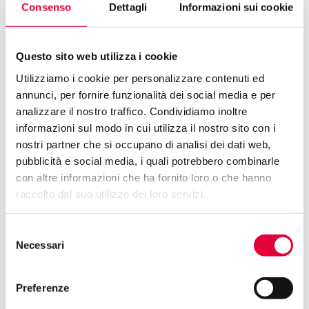
Consenso
Dettagli
Informazioni sui cookie
collettivi indipendenti, nuove realtà ibride e spazi non profit.
Questo sito web utilizza i cookie
Utilizziamo i cookie per personalizzare contenuti ed
annunci, per fornire funzionalità dei social media e per
analizzare il nostro traffico. Condividiamo inoltre
informazioni sul modo in cui utilizza il nostro sito con i
No post was found with your
nostri partner che si occupano di analisi dei dati web,
current grid settings. You should
pubblicità e social media, i quali potrebbero combinarle
verify if you have posts inside the
current selected post type(s) and
con altre informazioni che ha fornito loro o che hanno
if the meta key filter is not too
raccolto dal suo utilizzo dei loro servizi.
much restrictive.
Selezione
Necessari
del
consenso
Preferenze