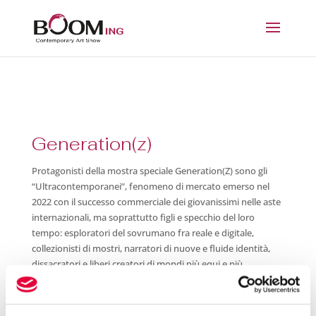
Generation(z)
Protagonisti della mostra speciale Generation(Z) sono gli
“Ultracontemporanei”, fenomeno di mercato emerso nel
2022 con il successo commerciale dei giovanissimi nelle aste
internazionali, ma soprattutto figli e specchio del loro
tempo: esploratori del sovrumano fra reale e digitale,
collezionisti di mostri, narratori di nuove e fluide identità,
dissacratori e liberi creatori di mondi più equi e più
sostenibili. In esposizione artist* e progetti di curatori/trici
under 33, nat* dopo il ‘90. Un’occasione per scoprire le
nuove proposte delle migliori gallerie emergenti, ma anche